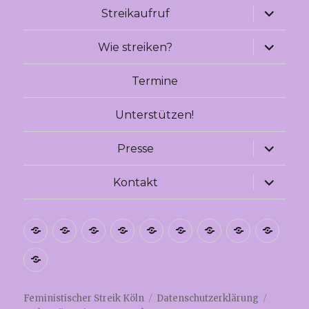
Unterme
Streikaufruf
anzeige
Unterme
Wie streiken?
anzeige
Termine
Unterstützen!
Unterme
Presse
anzeige
Unterme
Kontakt
anzeige
Leichte
Español
فارسی
Deutsch
Kurdî
Português
Pressespiegel
Русский
العربي
Sprache
2020
English
Feministischer Streik Köln
Datenschutzerklärung