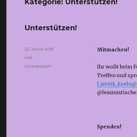
Kategorie:
Unterstützen!
Unterstützen!
Veröffentlicht
23. Januar 2019
Mitmachen!
am
Format
Link
Kategorien
Unterstützen!
Ihr wollt beim
Treffen und spre
f_streik_koeln@
@feministischer
Spenden!