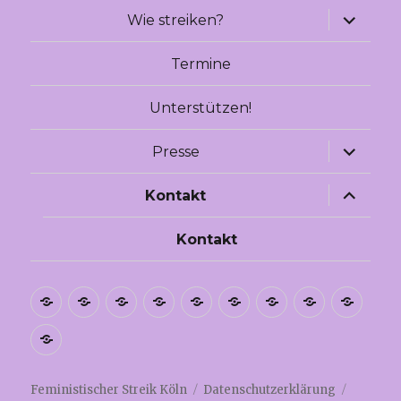
Unterme
Wie streiken?
anzeige
Termine
Unterstützen!
Unterme
Presse
anzeige
Unterme
Kontakt
anzeige
Kontakt
Leichte
Español
فارسی
Deutsch
Kurdî
Português
Pressespiegel
Русский
لعربية
Sprache
2020
English
Feministischer Streik Köln
Datenschutzerklärung